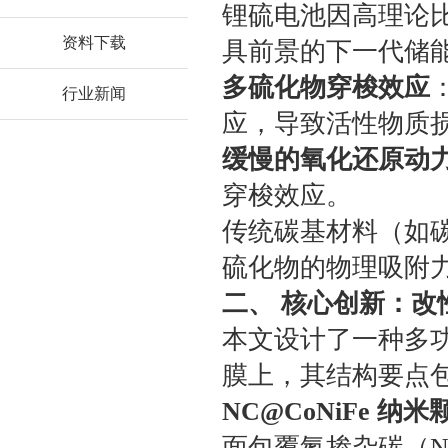
锂硫电池因高理论比容
资料下载
具前景的下一代储
多硫化物穿梭效应
行业新闻
应，导致活性物质
缓慢的氧化还原动
穿梭效应。
传统碳基材料（如碳
硫化物的物理吸附
二、 核心创新：改性隔
本文设计了一种多
膜上，其结构要点
NC@CoNiFe 纳米
面包覆氮掺杂碳（