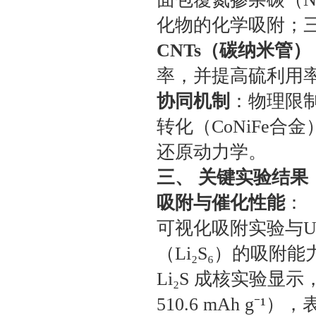
化物的化学吸附；
CNTs（碳纳米管）
率，并提高硫利用
协同机制
：物理限制
转化（CoNiFe
还原动力学。
三、 关键实验结果
吸附与催化性能
：
可视化吸附实验与UV/
（Li₂S₆）的吸附能
Li₂S 成核实验显示，
510.6 mAh g⁻¹