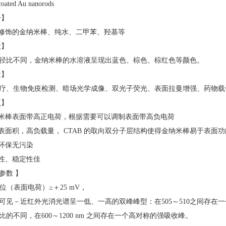
oated Au nanorods
分】
B 修饰的金纳米棒、纯水、二甲苯、羟基等
状】
径比不同，金纳米棒的水溶液呈现出蓝色、棕色、棕红色等颜色。
途】
疗、生物免疫检测、暗场光学成像、双光子荧光、表面拉曼增强、药物载
点】
纳米棒表面带高正电荷，根据需要可以调制表面带高负电荷
比表面积，高负载量， CTAB 的取向双分子层结构使得金纳米棒易于表面
全环保无污染
散性、稳定性佳
参数 】
 电位（表面电荷）≥＋25 mV，
可见－近红外光消光谱呈一低、一高的双峰峰型：在505～510之间存在
比的不同，在600～1200 nm 之间存在一个高对称的强吸收峰。