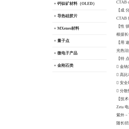
CTAB c
+ 钙钛矿材料（OLED）
【成 
+ 导热硅胶片
CTA
【性 
+ MXenes材料
根据长
+ 量子点
【用 
光热治
+ 微电子产品
【特 
+ 金刚石类
 金
 高
 安
 分
【技术
Zeta
紫外－
随长径