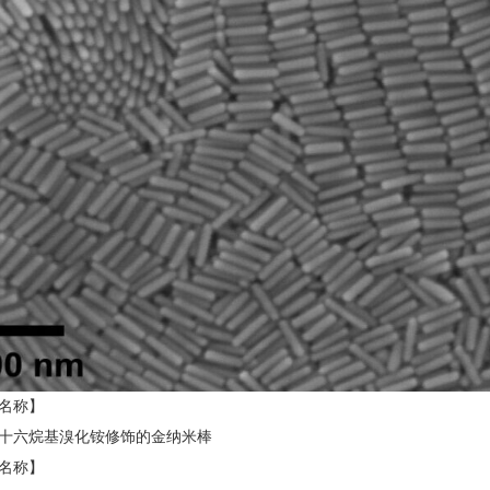
名称】
十六烷基溴化铵修饰的金纳米棒
名称】