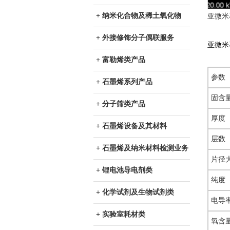
+ 纳米化合物及稀土氧化物
亚微米
+ 外接修饰分子偶联服务
亚微米
+ 富勒烯类产品
参数
+ 石墨烯系列产品
固含
+ 分子筛类产品
厚度
+ 石墨烯设备及其材料
层数
+ 石墨烯及纳米材料检测业务
片径大
+ 锂电池导电剂类
纯度
+ 化学试剂及生物试剂类
电导
+ 实验室耗材类
氧含