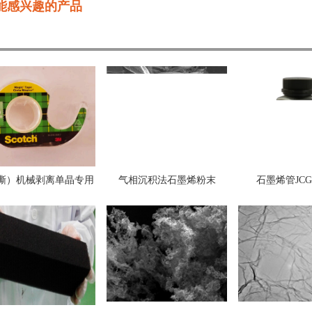
能感兴趣的产品
撕）机械剥离单晶专用
气相沉积法石墨烯粉末
石墨烯管JCGT
胶带及磷片石墨组合
（CVD石墨烯）JCVDG-2-
30