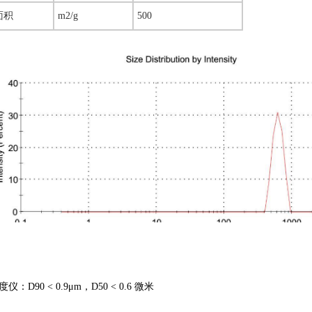
面积
m2/g
500
度仪：
D90 < 0.9
μ
m
，
D50 < 0.6
微米