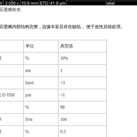
石墨烯粉末
石墨烯内部结构完整，边缘丰富且存在缺陷， 便于改性后续处理。
单位
典型值
量
%
10%
nm
1
layer
<3
小 D50
μm
<1
%
98
率
S/m
104
量
%
0.5